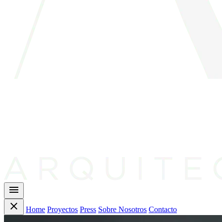
menu
close
Home
Proyectos
Press
Sobre Nosotros
Contacto